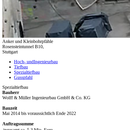
Anker und Kleinbohrpfähle
Rosensteintunnel B10,
Stuttgart
Hoch- und
Ingenieurbau
Tiefbau
Spezialtiefbau
Gusspfahl
Spezialtiefbau
Bauherr
Wolff & Müller Ingenieurbau GmbH & Co. KG
Bauzeit
Mai 2014 bis voraussichtlich Ende 2022
Auftragssumme
ingesamt
ca. 5,3 Mio. Euro